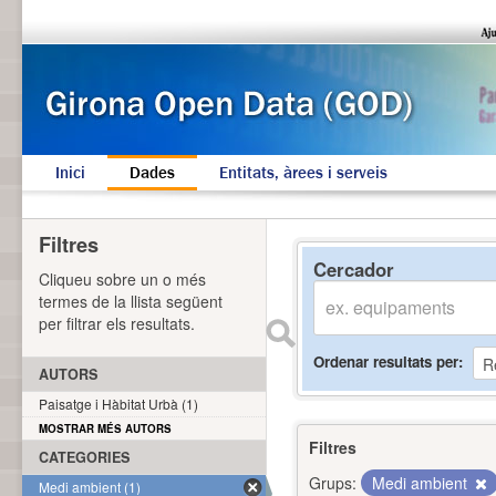
Inici
Dades
Entitats, àrees i serveis
Filtres
Cercador
Cliqueu sobre un o més
termes de la llista següent
per filtrar els resultats.
Ordenar resultats per
AUTORS
Paisatge i Hàbitat Urbà (1)
MOSTRAR MÉS AUTORS
Filtres
CATEGORIES
Grups:
Medi ambient
Medi ambient (1)