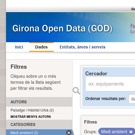
Inici
Dades
Entitats, àrees i serveis
Filtres
Cercador
Cliqueu sobre un o més
termes de la llista següent
per filtrar els resultats.
Ordenar resultats per
AUTORS
Paisatge i Hàbitat Urbà (2)
MOSTRAR MENYS AUTORS
Filtres
CATEGORIES
Grups:
Medi ambient
Medi ambient (2)