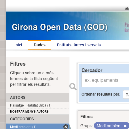
Inici
Dades
Entitats, àrees i serveis
Filtres
Cercador
Cliqueu sobre un o més
termes de la llista següent
per filtrar els resultats.
Ordenar resultats per
AUTORS
Paisatge i Hàbitat Urbà (1)
MOSTRAR MENYS AUTORS
Filtres
CATEGORIES
Grups:
Medi ambient
Medi ambient (1)