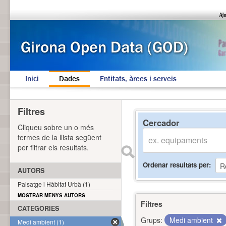
Inici
Dades
Entitats, àrees i serveis
Filtres
Cercador
Cliqueu sobre un o més
termes de la llista següent
per filtrar els resultats.
Ordenar resultats per
AUTORS
Paisatge i Hàbitat Urbà (1)
MOSTRAR MENYS AUTORS
Filtres
CATEGORIES
Grups:
Medi ambient
Medi ambient (1)