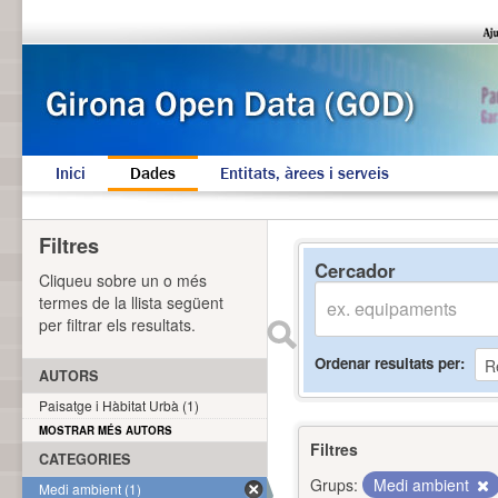
Inici
Dades
Entitats, àrees i serveis
Filtres
Cercador
Cliqueu sobre un o més
termes de la llista següent
per filtrar els resultats.
Ordenar resultats per
AUTORS
Paisatge i Hàbitat Urbà (1)
MOSTRAR MÉS AUTORS
Filtres
CATEGORIES
Grups:
Medi ambient
Medi ambient (1)