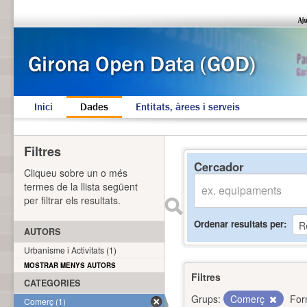
Inici
Dades
Entitats, àrees i serveis
Filtres
Cercador
Cliqueu sobre un o més
termes de la llista següent
per filtrar els resultats.
Ordenar resultats per
AUTORS
Urbanisme i Activitats (1)
MOSTRAR MENYS AUTORS
Filtres
CATEGORIES
Grups:
Comerç
For
Comerç (1)