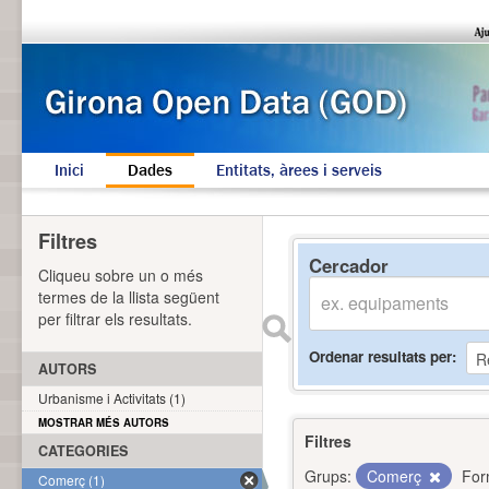
Inici
Dades
Entitats, àrees i serveis
Filtres
Cercador
Cliqueu sobre un o més
termes de la llista següent
per filtrar els resultats.
Ordenar resultats per
AUTORS
Urbanisme i Activitats (1)
MOSTRAR MÉS AUTORS
Filtres
CATEGORIES
Grups:
Comerç
For
Comerç (1)