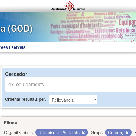
rees i serveis
Cercador
Ordenar resultats per
Filtres
Organitzacions:
Urbanisme i Activitats
Grups:
Comerç