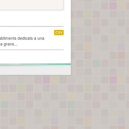
CSV
abliments dedicats a una
 a grans...