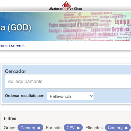
rees i serveis
Cercador
Ordenar resultats per
Filtres
Grups:
Comerç
Formats:
CSV
Etiquetes:
Comerç