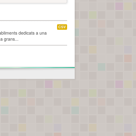
CSV
abliments dedicats a una
 a grans...