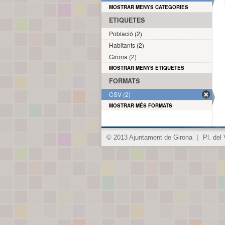
MOSTRAR MENYS CATEGORIES
ETIQUETES
Població (2)
Habitants (2)
Girona (2)
MOSTRAR MENYS ETIQUETES
FORMATS
CSV (2)
MOSTRAR MÉS FORMATS
© 2013 Ajuntament de Girona
|
Pl. del