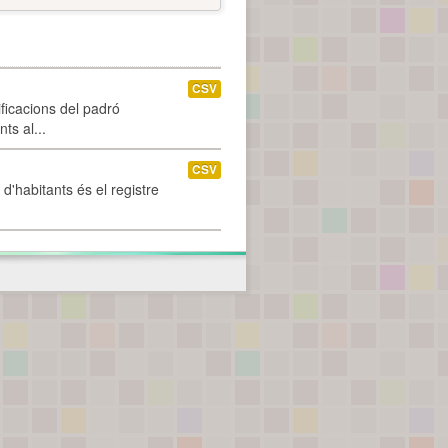
CSV
ificacions del padró
ts al...
CSV
d'habitants és el registre