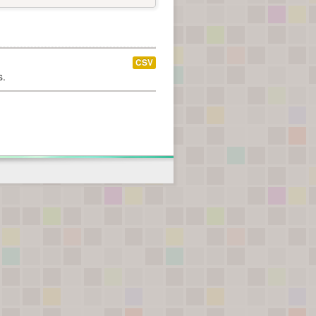
CSV
s.