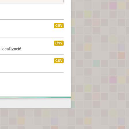
CSV
CSV
localització
CSV