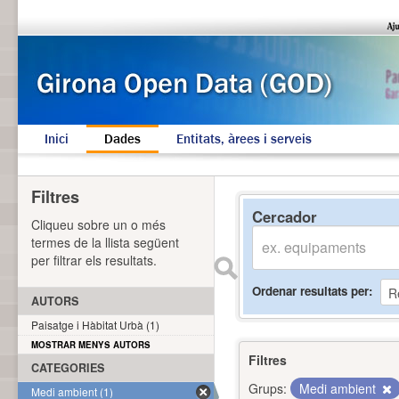
Inici
Dades
Entitats, àrees i serveis
Filtres
Cercador
Cliqueu sobre un o més
termes de la llista següent
per filtrar els resultats.
Ordenar resultats per
AUTORS
Paisatge i Hàbitat Urbà (1)
MOSTRAR MENYS AUTORS
Filtres
CATEGORIES
Grups:
Medi ambient
Medi ambient (1)