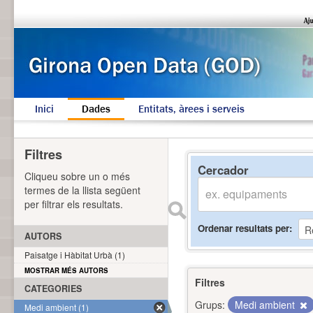
Inici
Dades
Entitats, àrees i serveis
Filtres
Cercador
Cliqueu sobre un o més
termes de la llista següent
per filtrar els resultats.
Ordenar resultats per
AUTORS
Paisatge i Hàbitat Urbà (1)
MOSTRAR MÉS AUTORS
Filtres
CATEGORIES
Grups:
Medi ambient
Medi ambient (1)