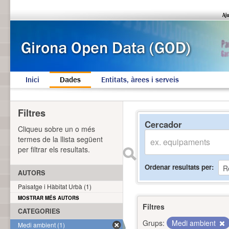
Inici
Dades
Entitats, àrees i serveis
Filtres
Cercador
Cliqueu sobre un o més
termes de la llista següent
per filtrar els resultats.
Ordenar resultats per
AUTORS
Paisatge i Hàbitat Urbà (1)
MOSTRAR MÉS AUTORS
Filtres
CATEGORIES
Grups:
Medi ambient
Medi ambient (1)