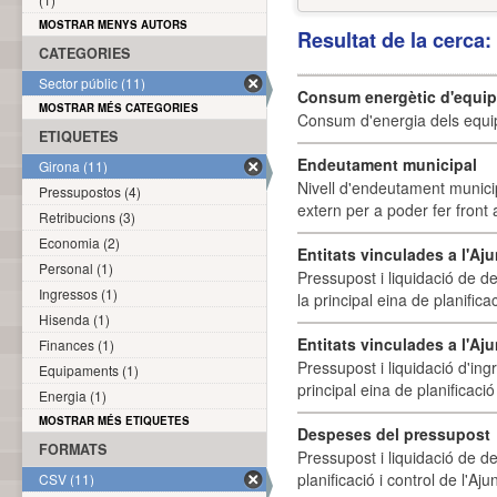
MOSTRAR MENYS AUTORS
Resultat de la cerca
CATEGORIES
Sector públic (11)
Consum energètic d'equi
MOSTRAR MÉS CATEGORIES
Consum d'energia dels equi
ETIQUETES
Endeutament municipal
Girona (11)
Nivell d'endeutament munici
Pressupostos (4)
extern per a poder fer front 
Retribucions (3)
Economia (2)
Entitats vinculades a l'A
Personal (1)
Pressupost i liquidació de d
Ingressos (1)
la principal eina de planifica
Hisenda (1)
Entitats vinculades a l'Aj
Finances (1)
Pressupost i liquidació d'ing
Equipaments (1)
principal eina de planificació
Energia (1)
MOSTRAR MÉS ETIQUETES
Despeses del pressupost
FORMATS
Pressupost i liquidació de d
planificació i control de l'A
CSV (11)