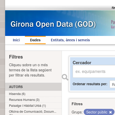
Inici
Dades
Entitats, àrees i serveis
Filtres
Cercador
Cliqueu sobre un o més
termes de la llista següent
per filtrar els resultats.
Ordenar resultats per
AUTORS
Hisenda (6)
Recursos Humans (3)
Filtres
Paisatge i Hàbitat Urbà (1)
Oficina de Comunicació, Docum...
Grups:
Sector públic
(1)