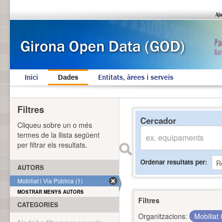
Inici
Dades
Entitats, àrees i serveis
Filtres
Cercador
Cliqueu sobre un o més
termes de la llista següent
per filtrar els resultats.
Ordenar resultats per
AUTORS
Mobiliat i Via Pública (1)
MOSTRAR MENYS AUTORS
Filtres
CATEGORIES
Organitzacions:
Mobiliat 