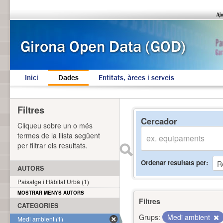
Inici
Dades
Entitats, àrees i serveis
Filtres
Cercador
Cliqueu sobre un o més
termes de la llista següent
per filtrar els resultats.
Ordenar resultats per
AUTORS
Paisatge i Hàbitat Urbà (1)
MOSTRAR MENYS AUTORS
Filtres
CATEGORIES
Grups:
Medi ambient
Medi ambient (1)