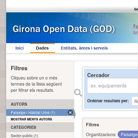
Inici
Dades
Entitats, àrees i serveis
Filtres
Cercador
Cliqueu sobre un o més
termes de la llista següent
per filtrar els resultats.
Ordenar resultats per
AUTORS
Paisatge i Hàbitat Urbà (1)
MOSTRAR MENYS AUTORS
Filtres
CATEGORIES
Organitzacions:
Paisatge
Sector públic (1)