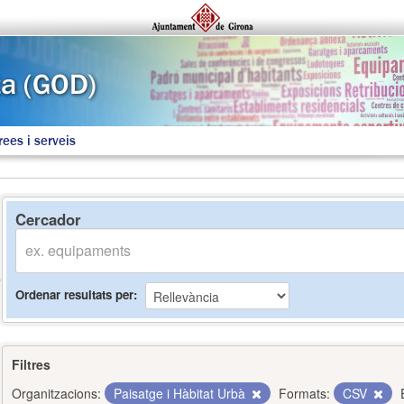
rees i serveis
Cercador
Ordenar resultats per
Filtres
Organitzacions:
Paisatge i Hàbitat Urbà
Formats:
CSV