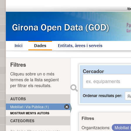
Inici
Dades
Entitats, àrees i serveis
Filtres
Cercador
Cliqueu sobre un o més
termes de la llista següent
per filtrar els resultats.
Ordenar resultats per
AUTORS
Mobiliat i Via Pública (1)
MOSTRAR MENYS AUTORS
Filtres
CATEGORIES
Organitzacions:
Mobiliat 