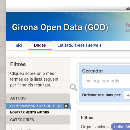
Inici
Dades
Entitats, àrees i serveis
Filtres
Cercador
Cliqueu sobre un o més
termes de la llista següent
per filtrar els resultats.
Ordenar resultats per
AUTORS
Unitat Municipal d'Anàlisi Te... (5)
MOSTRAR MENYS AUTORS
Filtres
CATEGORIES
Organitzacions:
Unitat Mu