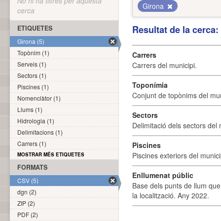
No hi ha filtres per aquesta
Girona
cerca
Resultat de la cerca
ETIQUETES
Girona (5)
Topònim (1)
Carrers
Serveis (1)
Carrers del municipi.
Sectors (1)
Toponímia
Piscines (1)
Conjunt de topònims del mun
Nomenclàtor (1)
Llums (1)
Sectors
Hidrologia (1)
Delimitació dels sectors del 
Delimitacions (1)
Carrers (1)
Piscines
Piscines exteriors del munici
MOSTRAR MÉS ETIQUETES
FORMATS
Enllumenat públic
CSV (5)
Base dels punts de llum que 
dgn (2)
la localització. Any 2022.
ZIP (2)
PDF (2)