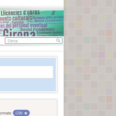
ormats:
CSV