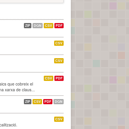
ZIP
DGN
CSV
PDF
CSV
CSV
CSV
PDF
ics que cobreix el
na xarxa de claus...
ZIP
CSV
PDF
DGN
CSV
alització.