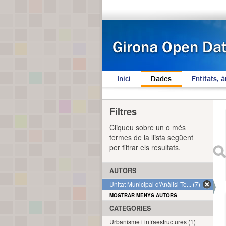
Inici
Dades
Entitats, à
Filtres
Cliqueu sobre un o més
termes de la llista següent
per filtrar els resultats.
AUTORS
Unitat Municipal d'Anàlisi Te... (7)
MOSTRAR MENYS AUTORS
CATEGORIES
Urbanisme i infraestructures (1)