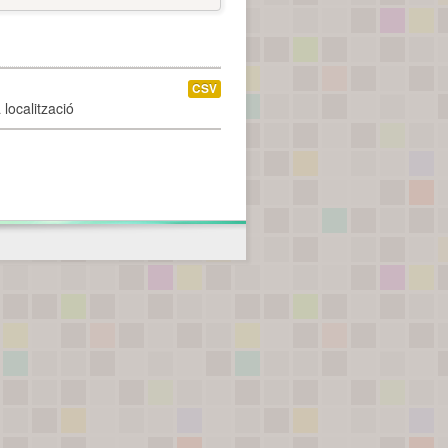
CSV
localització