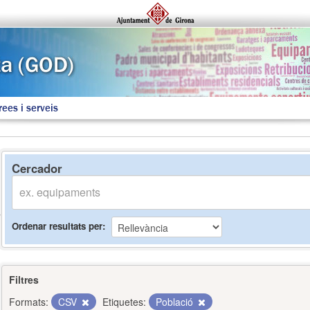
rees i serveis
Cercador
Ordenar resultats per
Filtres
Formats:
CSV
Etiquetes:
Població