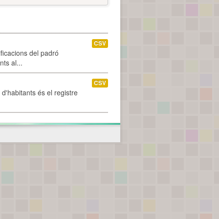
CSV
ificacions del padró
ts al...
CSV
d'habitants és el registre