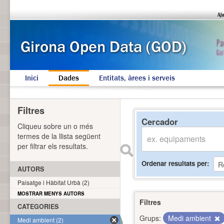
Inici
Dades
Entitats, àrees i serveis
Filtres
Cercador
Cliqueu sobre un o més
termes de la llista següent
per filtrar els resultats.
Ordenar resultats per
AUTORS
Paisatge i Hàbitat Urbà (2)
MOSTRAR MENYS AUTORS
Filtres
CATEGORIES
Grups:
Medi ambient
Medi ambient (2)