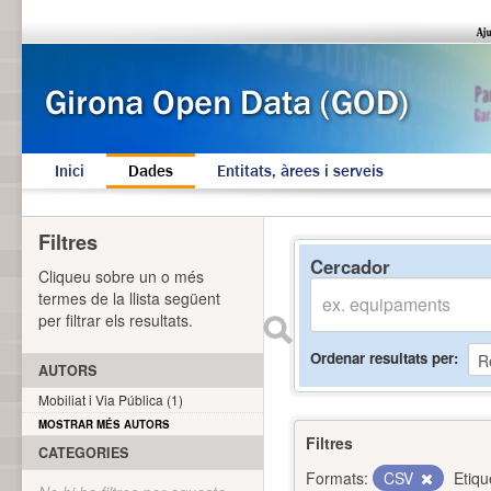
Inici
Dades
Entitats, àrees i serveis
Filtres
Cercador
Cliqueu sobre un o més
termes de la llista següent
per filtrar els resultats.
Ordenar resultats per
AUTORS
Mobiliat i Via Pública (1)
MOSTRAR MÉS AUTORS
Filtres
CATEGORIES
Formats:
CSV
Etiqu