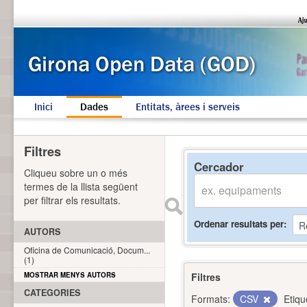
Inici
Dades
Entitats, àrees i serveis
Filtres
Cercador
Cliqueu sobre un o més
termes de la llista següent
per filtrar els resultats.
Ordenar resultats per
AUTORS
Oficina de Comunicació, Docum...
(1)
MOSTRAR MENYS AUTORS
Filtres
CATEGORIES
Formats:
CSV
Etiqu