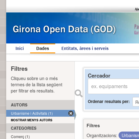
Inici
Dades
Entitats, àrees i serveis
Filtres
Cercador
Cliqueu sobre un o més
termes de la llista següent
per filtrar els resultats.
Ordenar resultats per
AUTORS
Urbanisme i Activitats (1)
MOSTRAR MENYS AUTORS
Filtres
CATEGORIES
Organitzacions:
Urbanism
Comerç (1)