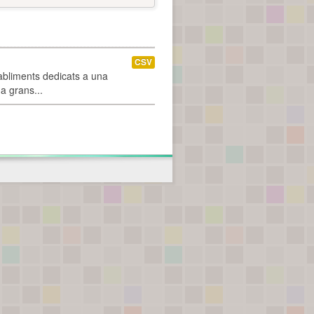
CSV
abliments dedicats a una
 a grans...