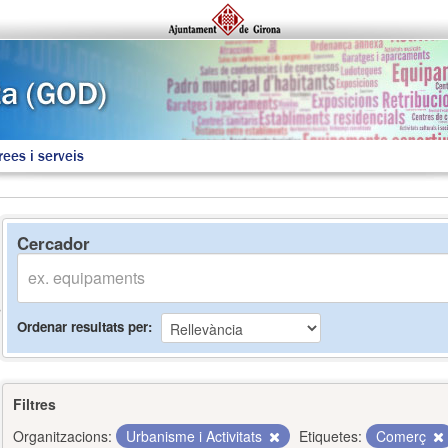
rees i serveis
Cercador
Ordenar resultats per
Filtres
Organitzacions:
Urbanisme i Activitats
Etiquetes:
Comerç