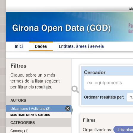
Inici
Dades
Entitats, àrees i serveis
Filtres
Cercador
Cliqueu sobre un o més
termes de la llista següent
per filtrar els resultats.
Ordenar resultats per
AUTORS
Urbanisme i Activitats (2)
MOSTRAR MENYS AUTORS
Filtres
CATEGORIES
Organitzacions:
Urbanism
Comerç (1)