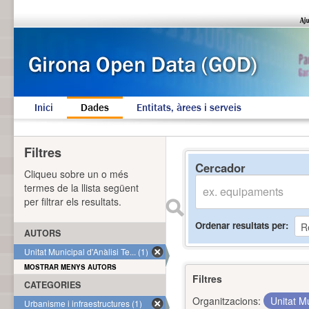
Inici
Dades
Entitats, àrees i serveis
Filtres
Cercador
Cliqueu sobre un o més
termes de la llista següent
per filtrar els resultats.
Ordenar resultats per
AUTORS
Unitat Municipal d'Anàlisi Te... (1)
MOSTRAR MENYS AUTORS
Filtres
CATEGORIES
Organitzacions:
Unitat Mu
Urbanisme i infraestructures (1)