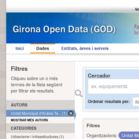
Inici
Dades
Entitats, àrees i serveis
Filtres
Cercador
Cliqueu sobre un o més
termes de la llista següent
per filtrar els resultats.
Ordenar resultats per
AUTORS
Unitat Municipal d'Anàlisi Te... (1)
MOSTRAR MÉS AUTORS
Filtres
CATEGORIES
Organitzacions:
Unitat Mu
Urbanisme i infraestructures (1)