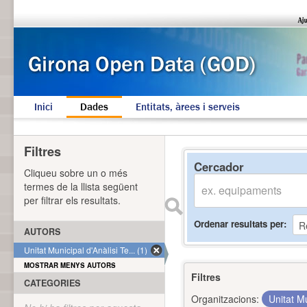
Inici
Dades
Entitats, àrees i serveis
Filtres
Cercador
Cliqueu sobre un o més
termes de la llista següent
per filtrar els resultats.
Ordenar resultats per
AUTORS
Unitat Municipal d'Anàlisi Te... (1)
MOSTRAR MENYS AUTORS
Filtres
CATEGORIES
Organitzacions:
Unitat Mu