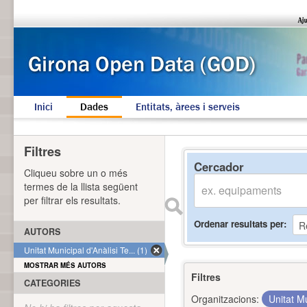
Inici
Dades
Entitats, àrees i serveis
Filtres
Cercador
Cliqueu sobre un o més
termes de la llista següent
per filtrar els resultats.
Ordenar resultats per
AUTORS
Unitat Municipal d'Anàlisi Te... (1)
MOSTRAR MÉS AUTORS
Filtres
CATEGORIES
Organitzacions:
Unitat Mu