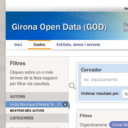
Inici
Dades
Entitats, àrees i serveis
Filtres
Cercador
Cliqueu sobre un o més
termes de la llista següent
per filtrar els resultats.
Ordenar resultats per
AUTORS
Unitat Municipal d'Anàlisi Te... (1)
MOSTRAR MÉS AUTORS
Filtres
CATEGORIES
Organitzacions:
Unitat Mu