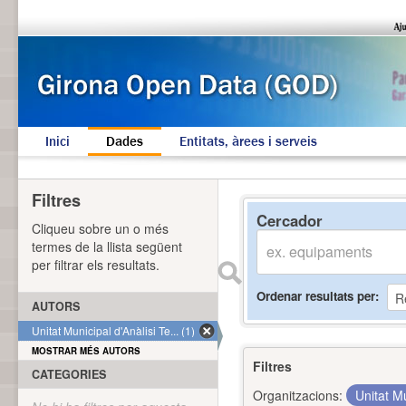
Inici
Dades
Entitats, àrees i serveis
Filtres
Cercador
Cliqueu sobre un o més
termes de la llista següent
per filtrar els resultats.
Ordenar resultats per
AUTORS
Unitat Municipal d'Anàlisi Te... (1)
MOSTRAR MÉS AUTORS
Filtres
CATEGORIES
Organitzacions:
Unitat Mu