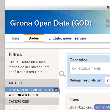
Inici
Dades
Entitats, àrees i serveis
Filtres
Cercador
Cliqueu sobre un o més
termes de la llista següent
per filtrar els resultats.
Ordenar resultats per
AUTORS
Unitat Municipal d'Anàlisi Te... (1)
MOSTRAR MÉS AUTORS
Filtres
CATEGORIES
Organitzacions:
Unitat Mu