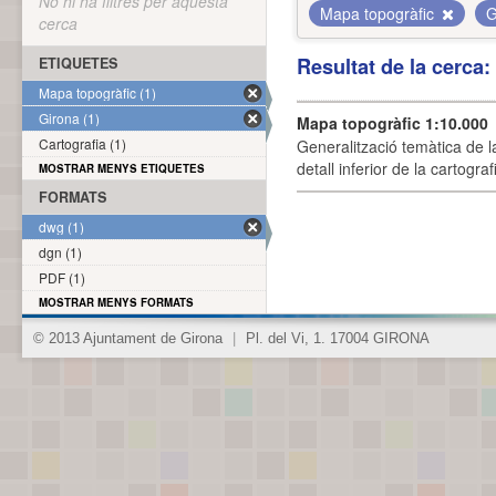
No hi ha filtres per aquesta
Mapa topogràfic
G
cerca
Resultat de la cerca
ETIQUETES
Mapa topogràfic (1)
Girona (1)
Mapa topogràfic 1:10.000
Cartografia (1)
Generalització temàtica de l
detall inferior de la cartogra
MOSTRAR MENYS ETIQUETES
FORMATS
dwg (1)
dgn (1)
PDF (1)
MOSTRAR MENYS FORMATS
© 2013 Ajuntament de Girona
|
Pl. del Vi, 1. 17004 GIRONA