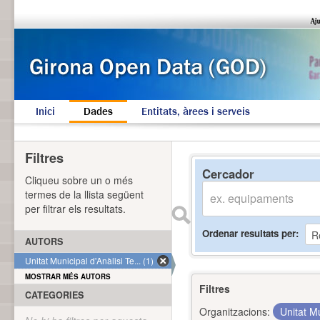
Inici
Dades
Entitats, àrees i serveis
Filtres
Cercador
Cliqueu sobre un o més
termes de la llista següent
per filtrar els resultats.
Ordenar resultats per
AUTORS
Unitat Municipal d'Anàlisi Te... (1)
MOSTRAR MÉS AUTORS
Filtres
CATEGORIES
Organitzacions:
Unitat Mu