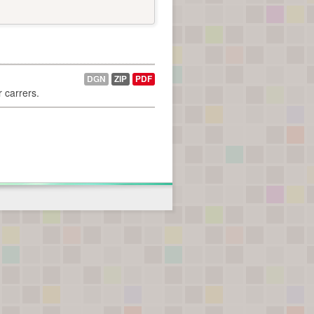
DGN
ZIP
PDF
r carrers.