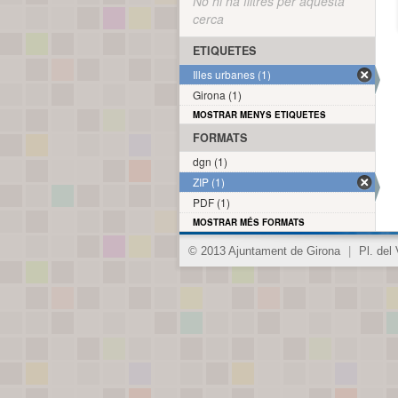
No hi ha filtres per aquesta
cerca
ETIQUETES
Illes urbanes (1)
Girona (1)
MOSTRAR MENYS ETIQUETES
FORMATS
dgn (1)
ZIP (1)
PDF (1)
MOSTRAR MÉS FORMATS
© 2013 Ajuntament de Girona
|
Pl. del