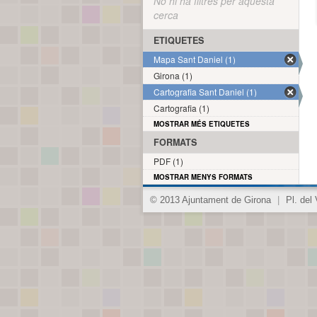
No hi ha filtres per aquesta
cerca
ETIQUETES
Mapa Sant Daniel (1)
Girona (1)
Cartografia Sant Daniel (1)
Cartografia (1)
MOSTRAR MÉS ETIQUETES
FORMATS
PDF (1)
MOSTRAR MENYS FORMATS
© 2013 Ajuntament de Girona
|
Pl. del