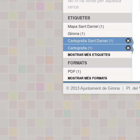
No hi ha filtres per aquesta
cerca
ETIQUETES
Mapa Sant Daniel (1)
Girona (1)
Cartografia Sant Daniel (1)
Cartografia (1)
MOSTRAR MÉS ETIQUETES
FORMATS
PDF (1)
MOSTRAR MÉS FORMATS
© 2013 Ajuntament de Girona
|
Pl. del