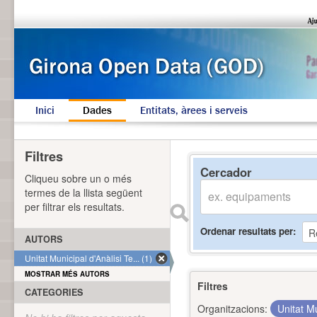
Inici
Dades
Entitats, àrees i serveis
Filtres
Cercador
Cliqueu sobre un o més
termes de la llista següent
per filtrar els resultats.
Ordenar resultats per
AUTORS
Unitat Municipal d'Anàlisi Te... (1)
MOSTRAR MÉS AUTORS
Filtres
CATEGORIES
Organitzacions:
Unitat Mu