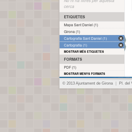
No hi ha filtres per aquesta
cerca
ETIQUETES
Mapa Sant Daniel (1)
Girona (1)
Cartografia Sant Daniel (1)
Cartografia (1)
MOSTRAR MÉS ETIQUETES
FORMATS
PDF (1)
MOSTRAR MENYS FORMATS
© 2013 Ajuntament de Girona
|
Pl. del