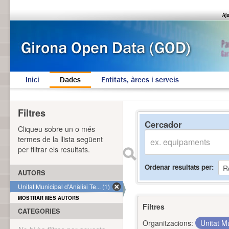
Inici
Dades
Entitats, àrees i serveis
Filtres
Cercador
Cliqueu sobre un o més
termes de la llista següent
per filtrar els resultats.
Ordenar resultats per
AUTORS
Unitat Municipal d'Anàlisi Te... (1)
MOSTRAR MÉS AUTORS
Filtres
CATEGORIES
Organitzacions:
Unitat Mu