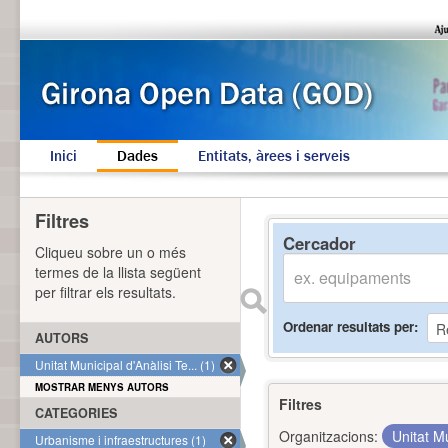
Inici
Dades
Entitats, àrees i serveis
Filtres
Cercador
Cliqueu sobre un o més
termes de la llista següent
per filtrar els resultats.
Ordenar resultats per
AUTORS
Unitat Municipal d'Anàlisi Te... (1)
MOSTRAR MENYS AUTORS
Filtres
CATEGORIES
Organitzacions:
Unitat Mu
Urbanisme i infraestructures (1)