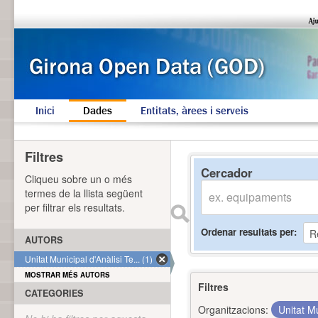
Inici
Dades
Entitats, àrees i serveis
Filtres
Cercador
Cliqueu sobre un o més
termes de la llista següent
per filtrar els resultats.
Ordenar resultats per
AUTORS
Unitat Municipal d'Anàlisi Te... (1)
MOSTRAR MÉS AUTORS
Filtres
CATEGORIES
Organitzacions:
Unitat Mu