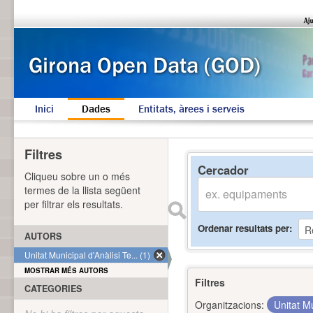
Inici
Dades
Entitats, àrees i serveis
Filtres
Cercador
Cliqueu sobre un o més
termes de la llista següent
per filtrar els resultats.
Ordenar resultats per
AUTORS
Unitat Municipal d'Anàlisi Te... (1)
MOSTRAR MÉS AUTORS
Filtres
CATEGORIES
Organitzacions:
Unitat Mu