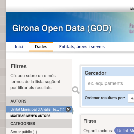
Inici
Dades
Entitats, àrees i serveis
Filtres
Cercador
Cliqueu sobre un o més
termes de la llista següent
per filtrar els resultats.
Ordenar resultats per
AUTORS
Unitat Municipal d'Anàlisi Te... (1)
MOSTRAR MENYS AUTORS
Filtres
CATEGORIES
Organitzacions:
Unitat Mu
Sector públic (1)