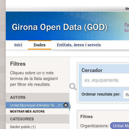
Inici
Dades
Entitats, àrees i serveis
Filtres
Cercador
Cliqueu sobre un o més
termes de la llista següent
per filtrar els resultats.
Ordenar resultats per
AUTORS
Unitat Municipal d'Anàlisi Te... (1)
MOSTRAR MÉS AUTORS
Filtres
CATEGORIES
Organitzacions:
Unitat Mu
Sector públic (1)